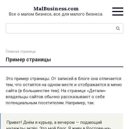
Перейти
MalBusiness.com
к
Все о малом бизнесе, все для малого бизнеса.
контенту
Поиск:
Главная страница
Пример страницы
Это пример страницы. От записей в блоге она отличается
тем, что остаётся на одном месте и отображается в меню
сайта (в большинстве тем). На странице «Детали»
владельцы сайтов обычно рассказывают о себе
потенциальным посетителям. Например, так:
Привет! Днём я курьер, а вечером — подающий
надежды актёр. Это мой блог. Я живу в Ростове-на-