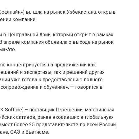
 «Софтлайн») вышла на рынок Узбекистана, открыв
щении компании.
 в Центральной Азии, который открыт в рамках
 В апреле компания объявила о выходе на рынок
ма-Ате.
line концентрируется на продвижении как
ешений и экспертизы, так и решений других
аний уже готова к предоставлению полного
 сопровождение и обучение», — говорится в
 Softline) – поставщик IT-решений, материнская
йских активов, ранее входивших в глобальную
 имеет более 25 представительств по всей России,
ане, ОАЭ и Вьетнаме.