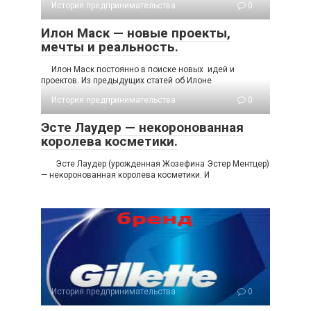
История предпринимательства
0
Илон Маск — новые проекты,
мечты и реальность.
Илон Маск постоянно в поиске новых идей и
проектов. Из предыдущих статей об Илоне
История предпринимательства
0
Эсте Лаудер — некоронованная
королева косметики.
Эсте Лаудер (урожденная Жозефина Эстер Ментцер)
— некоронованная королева косметики. И
История предпринимательства
0