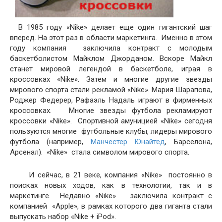
В 1985 году «Nike» делает еще один гигантский шаг
вперед. На этот раз в области маркетинга. Именно в этом
году компания заключила контракт с молодым
баскетболистом Майклом Джорданом. Вскоре Майкл
станет мировой легендой в баскетболе, играя в
кроссовках «Nike». Затем и многие другие звезды
мирового спорта стали рекламой «Nike». Мария Шарапова,
Роджер Федерер, Рафаэль Надаль играют в фирменных
кроссовках. Многие звезды футбола рекламируют
кроссовки «Nike». Спортивной амуницией «Nike» сегодня
пользуются многие футбольные клубы, лидеры мирового
футбола (например,
Манчестер Юнайтед
, Барселона,
Арсенал). «Nike» стала символом мирового спорта.
И сейчас, в 21 веке, компания «Nike» постоянно в
поисках новых ходов, как в технологии, так и в
маркетинге. Недавно «Nike» заключила контракт с
компанией «Apple», в рамках которого два гиганта стали
выпускать набор «Nike + iPod».