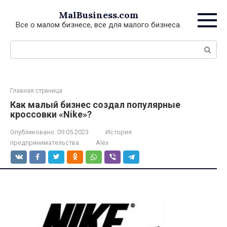
Перейти
MalBusiness.com
к
Все о малом бизнесе, все для малого бизнеса.
контенту
Поиск:
Главная страница
Как малый бизнес создал популярные
кроссовки «Nike»?
Опубликовано:
09.05.2023
История
предпринимательства
Alex