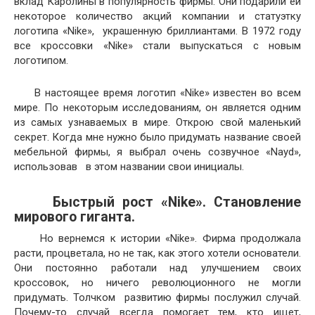
вклад Каролины в популярность фирмы. Они подарили ей
некоторое количество акций компании и статуэтку
логотипа «Nike», украшенную бриллиантами. В 1972 году
все кроссовки «Nike» стали выпускаться с новым
логотипом.
В настоящее время логотип «Nike» известен во всем
мире. По некоторым исследованиям, он является одним
из самых узнаваемых в мире. Открою свой маленький
секрет. Когда мне нужно было придумать название своей
мебельной фирмы, я выбрал очень созвучное «Nayd»,
использовав в этом названии свои инициалы.
Быстрый рост «Nike». Становление
мирового гиганта.
Но вернемся к истории «Nike». Фирма продолжала
расти, процветала, но не так, как этого хотели основатели.
Они постоянно работали над улучшением своих
кроссовок, но ничего революционного не могли
придумать. Толчком развитию фирмы послужил случай.
Почему-то случай всегда помогает тем, кто ищет,