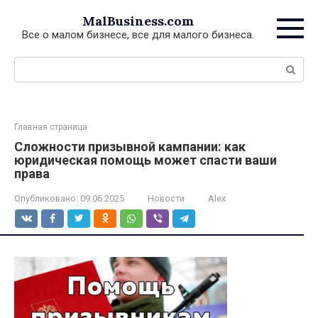
Перейти
MalBusiness.com
к
Все о малом бизнесе, все для малого бизнеса.
контенту
Поиск:
Главная страница
Сложности призывной кампании: как
юридическая помощь может спасти ваши
права
Опубликовано:
09.06.2025
Новости
Alex