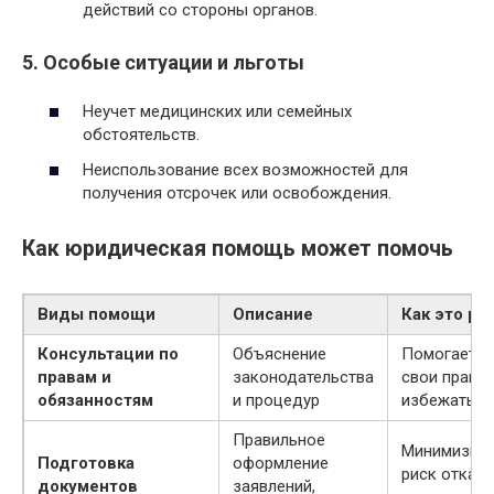
действий со стороны органов.
5.
Особые ситуации и льготы
Неучет медицинских или семейных
обстоятельств.
Неиспользование всех возможностей для
получения отсрочек или освобождения.
Как юридическая помощь может помочь
Виды помощи
Описание
Как это ра
Консультации по
Объяснение
Помогает п
правам и
законодательства
свои права 
обязанностям
и процедур
избежать о
Правильное
Минимизиру
Подготовка
оформление
риск отказа
документов
заявлений,