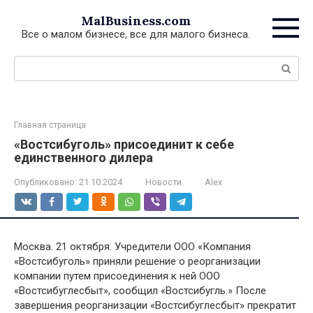
Перейти
MalBusiness.com
к
Все о малом бизнесе, все для малого бизнеса.
контенту
Поиск:
Главная страница
«Востсибуголь» присоединит к себе
единственного дилера
Опубликовано:
21.10.2024
Новости
Alex
Москва. 21 октября. Учредители ООО «Компания
«Востсибуголь» приняли решение о реорганизации
компании путем присоединения к ней ООО
«Востсибуглесбыт», сообщил «Востсибугль.» После
завершения реорганизации «Востсибуглесбыт» прекратит