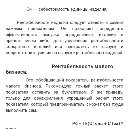
бизнеса.
Это
обобщающий показатель рентабельности
малого бизнеса. Рекомендую точный расчет этого
показателя оставить за бухгалтером. Я же приведу,
только для ознакомления, упрощенный расчет этого
показателя, который предприниматель сможет без труда
выполнить сам.
Рб = П/(СТопс + СТоа) *
100%
Где: СТопс – средняя стоимость основных
производственных средств за определенный период,
например за месяц или год. Средняя стоимость основных
производственных средств определяется довольно
просто. Необходимо сложить величину стоимости
производственных фондов на начало периода и на его
конец, и разделить на два.
СТоа – средняя стоимость оборотных активов
за этот же определенный период. Определяется