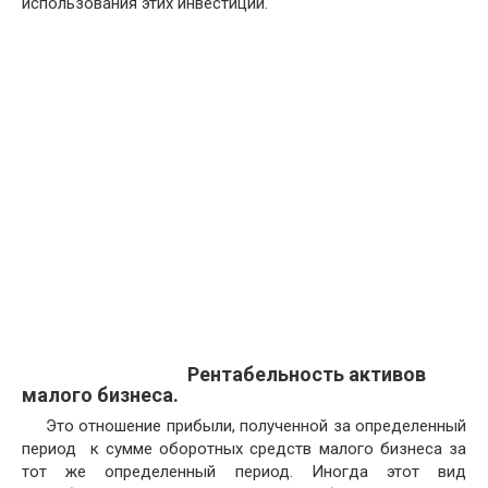
использования этих инвестиций.
Рентабельность активов
малого бизнеса.
Это отношение прибыли, полученной за определенный
период к сумме оборотных средств малого бизнеса за
тот же определенный период. Иногда этот вид
рентабельности называют рентабельностью от
операционной деятельности. Этот показатель
показывает эффективность вложений в оборотные
средства и зависит как от их стоимости, так и от
скорости их оборачиваемости.
Ра = П/А * 100%
Где: А – суммарная стоимость оборотных средств
малого бизнеса за определенный период.