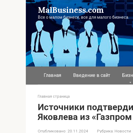
Перейти
MalBusiness.com
к
контенту
Все о малом бизнесе, все для малого бизнеса.
Главная
Введение в сайт
Бизн
Главная страница
Источники подтверди
Яковлева из «Газпром
Опубликовано:
20.11.2024
Рубрика:
Новости