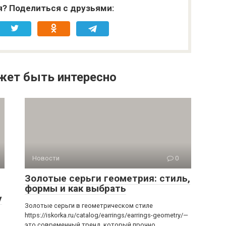
я? Поделиться с друзьями:
жет быть интересно
Новости
0
Золотые серьги геометрия: стиль,
формы и как выбрать
у
Золотые серьги в геометрическом стиле
https://iskorka.ru/catalog/earrings/earrings-geometry/—
это современный тренд, который прочно