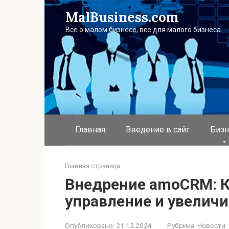
Перейти
MalBusiness.com
к
контенту
Все о малом бизнесе, все для малого бизнеса.
Главная
Введение в сайт
Бизн
Главная страница
Внедрение amoCRM: К
управление и увелич
Опубликовано:
21.12.2024
Рубрика:
Новости