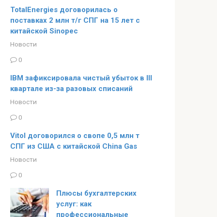
TotalEnergies договорилась о
поставках 2 млн т/г СПГ на 15 лет с
китайской Sinopec
Новости
0
IBM зафиксировала чистый убыток в III
квартале из-за разовых списаний
Новости
0
Vitol договорился о свопе 0,5 млн т
СПГ из США с китайской China Gas
Новости
0
Плюсы бухгалтерских
услуг: как
профессиональные