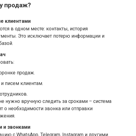
у продаж?
ие клиентами
тся в одном месте: контакты, история
ументы. Это исключает потерю информации и
базой.
ач
овать:
оронке продаж.
и писем клиентам.
сотрудников.
е нужно вручную следить за сроками – система
т о необходимости звонка или отправки
жения.
и и звонками
ию с WhatsApp, Telegram, Instagram и другими