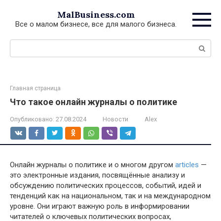
Перейти
MalBusiness.com
к
Все о малом бизнесе, все для малого бизнеса.
контенту
Поиск:
Главная страница
Что такое онлайн журналы о политике
Опубликовано:
27.08.2024
Новости
Alex
Онлайн журналы о политике и о многом другом
articles
—
это электронные издания, посвящённые анализу и
обсуждению политических процессов, событий, идей и
тенденций как на национальном, так и на международном
уровне. Они играют важную роль в информировании
читателей о ключевых политических вопросах,