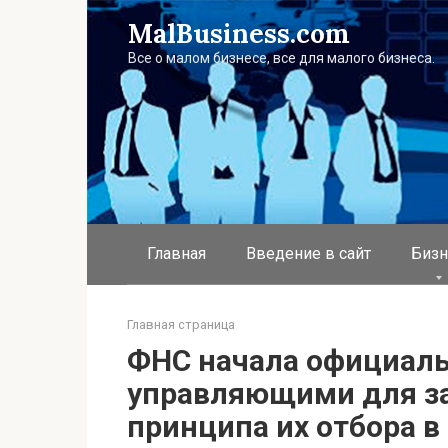
Перейти
MalBusiness.com
к
контенту
Все о малом бизнесе, все для малого бизнеса.
Главная
Введение в сайт
Бизн
Главная страница
ФНС начала официаль
управляющими для за
принципа их отбора в