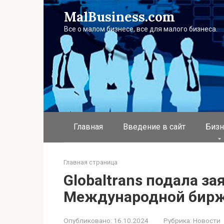
Перейти
MalBusiness.com
к
контенту
Все о малом бизнесе, все для малого бизнеса.
Главная
Введение в сайт
Бизн
Главная страница
Globaltrans подала за
Международной бирж
Опубликовано:
16.10.2024
Рубрика:
Новости