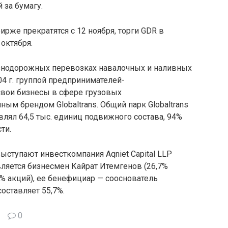
 за бумагу.
ирже прекратятся с 12 ноября, торги GDR в
октября.
лезнодорожных перевозках навалочных и наливных
04 г. группой предпринимателей-
вои бизнесы в сфере грузовых
м брендом Globaltrans. Общий парк Globaltrans
авлял 64,5 тыс. единиц подвижного состава, 94%
ти.
ыступают инвесткомпания Aqniet Capital LLP
вляется бизнесмен Кайрат Итемгенов (26,7%
1,5% акций), ее бенефициар — сооснователь
 составляет 55,7%.
0