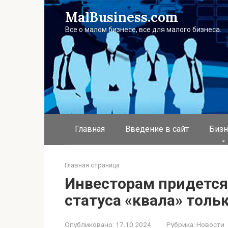
Перейти
MalBusiness.com
к
контенту
Все о малом бизнесе, все для малого бизнеса.
Главная
Введение в сайт
Бизн
Главная страница
Инвесторам придется
статуса «квала» толь
Опубликовано:
17.10.2024
Рубрика:
Новости