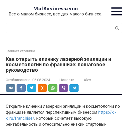
Перейти
MalBusiness.com
к
Все о малом бизнесе, все для малого бизнеса.
контенту
Поиск:
Главная страница
Как открыть клинику лазерной эпиляции и
косметологии по франшизе: пошаговое
руководство
Опубликовано:
06.06.2024
Новости
Alex
Открытие клиники лазерной эпиляции и косметологии по
франшизе является перспективным бизнесом
https://ki-
ki.ru/franchise/
, который сочетает высокую
рентабельность и относительно низкий стартовый