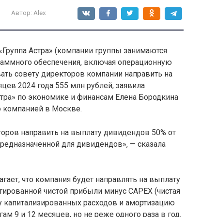
Автор:
Alex
«Группа Астра» (компании группы занимаются
раммного обеспечения, включая операционную
овать совету директоров компании направить на
цев 2024 года 555 млн рублей, заявила
стра» по экономике и финансам Елена Бородкина
о компанией в Москве.
оров направить на выплату дивидендов 50% от
предназначенной для дивидендов», — сказала
гает, что компания будет направлять на выплату
тированной чистой прибыли минус CAPEX (чистая
у капитализированных расходов и амортизацию
ам 9 и 12 месяцев, но не реже одного раза в год.