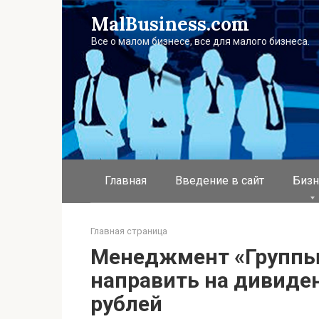
Перейти
MalBusiness.com
к
контенту
Все о малом бизнесе, все для малого бизнеса.
Главная
Введение в сайт
Бизн
Главная страница
Менеджмент «Группы
направить на дивиден
рублей