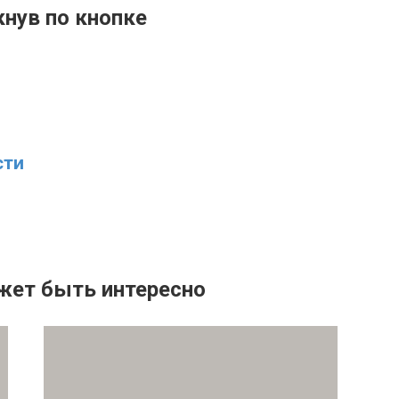
кнув по кнопке
сти
жет быть интересно