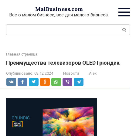
Перейти
MalBusiness.com
к
Все о малом бизнесе, все для малого бизнеса.
контенту
Поиск:
Главная страница
Преимущества телевизоров OLED Грюндик
Опубликовано:
03.12.2024
Новости
Alex