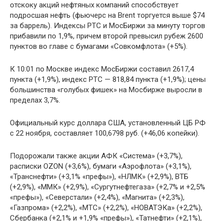
отскоку акций нефтяных компаний способствует
подросшая нефть (фьючерс на Brent торгуется выше $74
за баррель). Индексы РТС и МосБиржи за минуту торгов
прибавили по 1,9%, причем второй превысил рубеж 2600
пунктов во главе с бумагами «Совкомфлота» (+5%).
К 10:01 по Москве индекс МосБиржи составил 2617,4
пункта (+1,9%), индекс РТС — 818,84 пункта (+1,9%); цены
большинства «голубых фишек» на Мосбирже выросли в
пределах 3,7%.
Официальный курс доллара США, установленный ЦБ РФ
с 22 ноября, составляет 100,6798 руб. (+46,06 копейки).
Подорожали также акции АФК «Система» (+3,7%),
расписки OZON (+3,6%), бумаги «Аэрофлота» (+3,1%),
«Транснефти» (+3,1% «префы»), «НЛМК» (+2,9%), ВТБ
(+2,9%), «ММК» (+2,9%), «Сургутнефтегаза» (+2,7% и +2,5%
«префы»), «Северстали» (+2,4%), «Магнита» (+2,3%),
«Газпрома» (+2,2%), «МТС» (+2,2%), «НОВАТЭКа» (+2,2%),
Сбербанка (+2,1% и +1,9% «префы»), «Татнефти» (+2,1%),