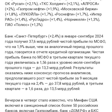
ОК «Русал» (+2,1%), «ТКС Холдинг» (+2,1%), «АЛРОСА»
(+2%), «Газпром нефти» (+1,9%), «Московской биржи»
(+1,8%), «ЛУКОЙЛа» (+1,7%), «Роснефти» (+1,7%), «Интер
РАО» (+1,4%), «РусГидро» (+1,4%), «Норникеля» (+1,3%),
ПАО «Полюс» (+1,3%).
Банк «Санкт-Петербург» (+2,4%) в январе-сентябре 2024
года получил 37,6 млрд рублей чистой прибыли по МСФО,
что на 1,9% выше, чем за аналогичный период прошлого
года, говорится в отчете кредитной организации. Чистая
прибыль банка по МСФО в третьем квартале текущего
года увеличилась в 1,56 раза к уровню июля-сентября
прошлого года — до 13,3 млрд рублей. Результаты
оказались ниже консенсус-прогноза аналитиков,
предполагавшего рост чистой прибыли за 9 месяцев
текущего года на 2,4% — до 37,8 млрд рублей, в третьем
квартале — в 1,6 раза, до 13,5 млрд рублей.
Вечером в четверг стало известно, что Минфин США
включил в санкционный список более 50 российских
банков, включая Газпромбанк, банк «ДОМ.РФ» и БКС