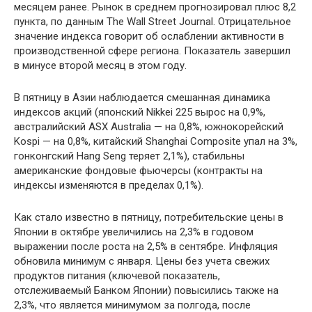
месяцем ранее. Рынок в среднем прогнозировал плюс 8,2
пункта, по данным The Wall Street Journal. Отрицательное
значение индекса говорит об ослаблении активности в
производственной сфере региона. Показатель завершил
в минусе второй месяц в этом году.
В пятницу в Азии наблюдается смешанная динамика
индексов акций (японский Nikkei 225 вырос на 0,9%,
австралийский ASX Australia — на 0,8%, южнокорейский
Kospi — на 0,8%, китайский Shanghai Composite упал на 3%,
гонконгский Hang Seng теряет 2,1%), стабильны
американские фондовые фьючерсы (контракты на
индексы изменяются в пределах 0,1%).
Как стало известно в пятницу, потребительские цены в
Японии в октябре увеличились на 2,3% в годовом
выражении после роста на 2,5% в сентябре. Инфляция
обновила минимум с января. Цены без учета свежих
продуктов питания (ключевой показатель,
отслеживаемый Банком Японии) повысились также на
2,3%, что является минимумом за полгода, после