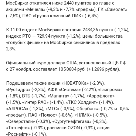
МосБиржи откатился ниже 2440 пунктов во главе с
акциями «Мечела» (-9,3% и -7,7% «префы»), ГК «Самолет»
(-7,5%), ПАО «Группа компаний ПИК» (-6,4%).
К 11:00 индекс МосБиржи составил 2434,36 пункта (-1,2%),
индекс РТС — 729,94 пункта (-1,2%); цены большинства
«голубых фишек» на Мосбирже снизились в пределах
2,3%.
Официальный курс доллара США, установленный ЦБ РФ
с 27 ноября, составляет 105,0604 руб. (+1,2696 рубля).
Подешевели также акции «НОВАТЭКа» (-2,3%),
«РусГидро» (-2,3%), АФК «Система» (-2,2%), «Газпрома»
(-1,8%), ВТБ (-1,7%), «Магнита» (-1,7%), «Аэрофлота»
(-1,5%), «Интер РАО» (-1,4%), «ТКС Холдинг» (-1,4%),
«АЛРОСА» (-1,3%), «МТС» (-0,9%), Сбербанка (-0,7% и -0,6%
«префы»), ПАО «Полюс» (-0,6%), «НЛМК» (-0,5%),
«Северстали» (-0,3%), «Сургутнефтегаза» (-0,3%),
«Татнефти» (-0,3%), расписки OZON (-0,3%), акции
«Роснефти» (-0,1%).