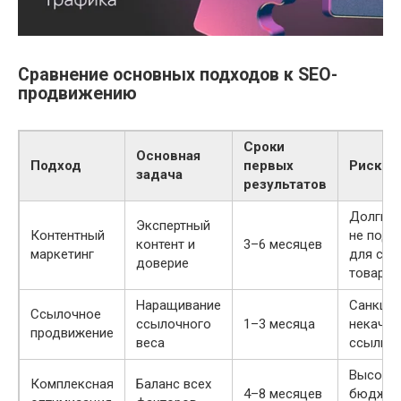
Сравнение основных подходов к SEO-
продвижению
Сроки
Основная
Подход
первых
Риски
задача
результатов
Долгий 
Экспертный
Контентный
не подх
контент и
3–6 месяцев
маркетинг
для сез
доверие
товаров
Наращивание
Санкции
Ссылочное
ссылочного
1–3 месяца
некачес
продвижение
веса
ссылках
Высоки
Комплексная
Баланс всех
4–8 месяцев
бюджет