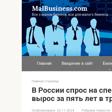
Перейти
MalBusiness.com
к
контенту
Все о малом бизнесе, все для малого бизнеса.
Главная
Введение в сайт
Бизн
Главная страница
В России спрос на сп
вырос за пять лет в т
Опубликовано:
20.11.2024
Рубрика:
Новости