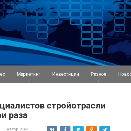
ес
Маркетинг
Инвестиции
Разное
Ново
ециалистов стройотрасли
ри раза
Автор:
Alex