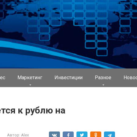
ес
Маркетинг
Инвестиции
Разное
Ново
тся к рублю на
Автор:
Alex