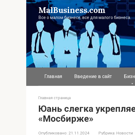
Перейти
MalBusiness.com
к
контенту
Все о малом бизнесе, все для малого бизнеса.
Главная
Введение в сайт
Бизн
Главная страница
Юань слегка укрепляе
«Мосбирже»
Опубликовано:
21.11.2024
Рубрика:
Новости