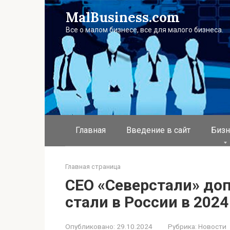
Перейти
MalBusiness.com
к
контенту
Все о малом бизнесе, все для малого бизнеса.
Главная
Введение в сайт
Бизн
Главная страница
CEO «Северстали» до
стали в России в 2024
Опубликовано:
29.10.2024
Рубрика:
Новости