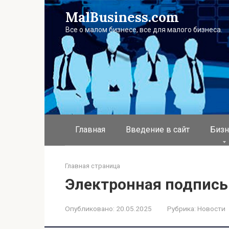
Перейти
MalBusiness.com
к
контенту
Все о малом бизнесе, все для малого бизнеса.
Главная
Введение в сайт
Бизн
Главная страница
Электронная подпись
Опубликовано:
20.05.2025
Рубрика:
Новости