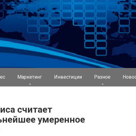
ес
Маркетинг
Инвестиции
Разное
Ново
иса считает
ьнейшее умеренное
С