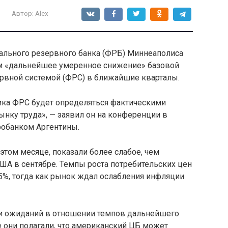
Автор:
Alex
рального резервного банка (ФРБ) Миннеаполиса
м «дальнейшее умеренное снижение» базовой
рвной системой (ФРС) в ближайшие кварталы.
ика ФРС будет определяться фактическими
нку труда», — заявил он на конференции в
робанком Аргентины.
этом месяце, показали более слабое, чем
ША в сентябре. Темпы роста потребительских цен
,5%, тогда как рынок ждал ослабления инфляции
ми ожиданий в отношении темпов дальнейшего
 они полагали, что американский ЦБ может