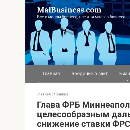
Перейти
MalBusiness.com
к
контенту
Все о малом бизнесе, все для малого бизнеса.
Главная
Введение в сайт
Бизн
Главная страница
Глава ФРБ Миннеапол
целесообразным дал
снижение ставки ФР