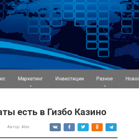
ес
Маркетинг
Инвестиции
Разное
Ново
ты есть в Гизбо Казино
Автор:
Alex