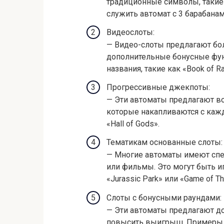
традиционные символы, такие
служить автомат с 3 барабанам
Видеослоты:
— Видео-слоты предлагают бо
дополнительные бонусные фу
названия, такие как «Book of Ra»
Прогрессивные джекпоты:
— Эти автоматы предлагают в
которые накапливаются с кажд
«Hall of Gods».
Тематикам основанные слоты:
— Многие автоматы имеют спе
или фильмы. Это могут быть и
«Jurassic Park» или «Game of Th
Слоты с бонусными раундами:
— Эти автоматы предлагают д
повысить выигрыш. Примеры 