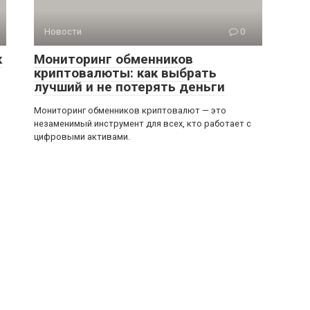
Новости
0
к
Мониторинг обменников
криптовалюты: как выбрать
лучший и не потерять деньги
Мониторинг обменников криптовалют — это
незаменимый инструмент для всех, кто работает с
цифровыми активами.