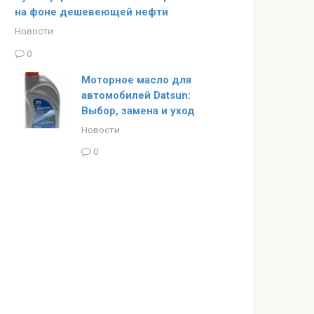
на фоне дешевеющей нефти
Новости
0
Моторное масло для
автомобилей Datsun:
Выбор, замена и уход
Новости
0