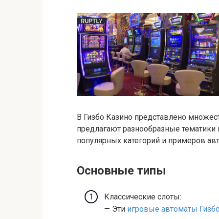
В Гизбо Казино представлено множес
предлагают разнообразные тематики и
популярных категорий и примеров авт
Основные типы
Классические слоты:
— Эти
игровые автоматы Гизб