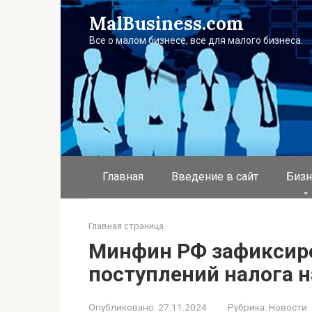
Перейти
MalBusiness.com
к
контенту
Все о малом бизнесе, все для малого бизнеса.
Главная
Введение в сайт
Бизн
Главная страница
Минфин РФ зафиксир
поступлений налога 
Опубликовано:
27.11.2024
Рубрика:
Новости