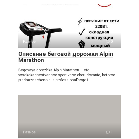
Разное
0
Описание беговой дорожки Alpin
Marathon
Begovaya dorozhka Alpin Marathon — eto
vysokokachestvennoe sportivnoe oborudovanie, kotoroe
prednaznacheno dlia professional’nogo i
Разное
1