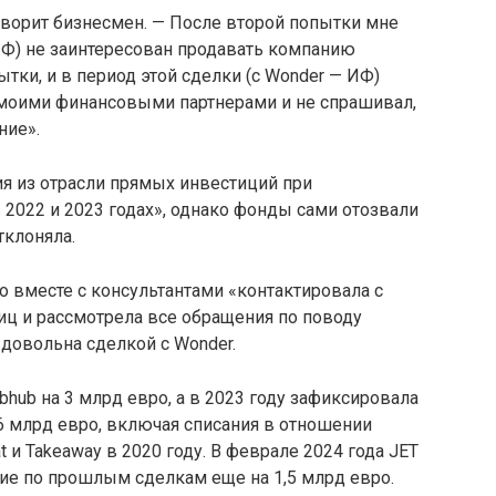
оворит бизнесмен. — После второй попытки мне
— ИФ) не заинтересован продавать компанию
ытки, и в период этой сделки (с Wonder — ИФ)
с моими финансовыми партнерами и не спрашивал,
ние».
ия из отрасли прямых инвестиций при
 2022 и 2023 годах», однако фонды сами отозвали
отклоняла.
о вместе с консультантами «контактировала с
ц и рассмотрела все обращения по поводу
 довольна сделкой с Wonder.
ubhub на 3 млрд евро, а в 2023 году зафиксировала
6 млрд евро, включая списания в отношении
t и Takeaway в 2020 году. В феврале 2024 года JET
ие по прошлым сделкам еще на 1,5 млрд евро.