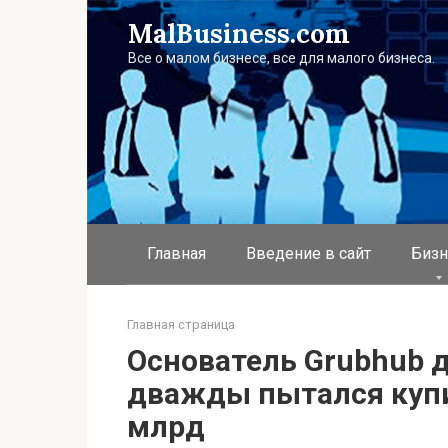
Перейти
MalBusiness.com
к
контенту
Все о малом бизнесе, все для малого бизнеса.
Главная
Введение в сайт
Бизн
Главная страница
Основатель Grubhub д
дважды пытался купит
млрд