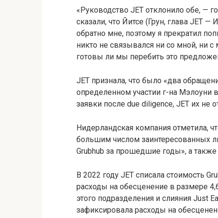
«Руководство JET отклонило обе, — г
сказали, что Йитсе (Грун, глава JET 
обратно мне, поэтому я прекратил поп
никто не связывался ни со мной, ни 
готовы ли мы перебить это предложе
JET признала, что было «два обращен
определенном участии г-на Мэлоуни в
заявки после due diligence, JET их не 
Нидерландская компания отметила, чт
большим числом заинтересованных ли
Grubhub за прошедшие годы», а также
В 2022 году JET списала стоимость Gr
расходы на обесценение в размере 4,
этого подразделения и слияния Just Ea
зафиксировала расходы на обесценен