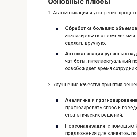
Автоматизация рутинных зад
чат-боты, интеллектуальный п
освобождает время сотрудник
2. Улучшение качества принятия реше
Аналитика и прогнозирование
прогнозировать спрос и повед
стратегических решений.
Персонализация:
с помощью 
предложения для клиентов, п
3. Повышение эффективности маркет
Целевой маркетинг:
анализ п
более релевантные маркетинг
Оптимизация цен:
нейросети 