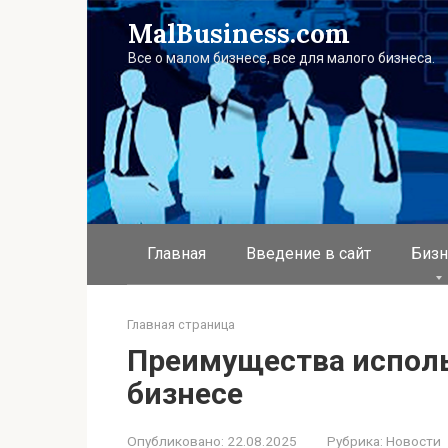
Перейти
MalBusiness.com
к
контенту
Все о малом бизнесе, все для малого бизнеса.
Главная
Введение в сайт
Бизн
Главная страница
Преимущества исполь
бизнесе
Опубликовано:
22.08.2025
Рубрика:
Новости