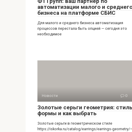
Новости
0
Золотые серьги геометрия: стиль
формы и как выбрать
Золотые серьги в геометрическом стиле
https://iskorka.ru/catalog/earrings/earrings-geometry/
это современный тренд, который прочно
закрепился в мире