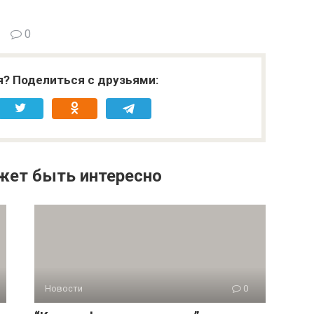
жет быть интересно
Новости
0
“Контрафакт-невидимка”: почему
о
обычная карточка товара может
нарушать закон и стоить продавцу
миллионов
На российских маркетплейсах встречается
необычный вид подделок, незаслуженно обделенный
вниманием. На самом товаре нет