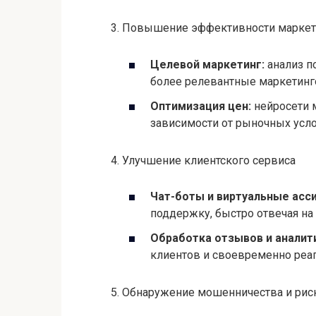
зависимости от рыночных усло
4. Улучшение клиентского сервиса
Чат-боты и виртуальные асс
поддержку, быстро отвечая на
Обработка отзывов и аналит
клиентов и своевременно реа
5. Обнаружение мошенничества и рис
Безопасность:
нейросети исп
транзакций, мошеннических сх
Предотвращение убытков:
ав
своевременно реагировать на 