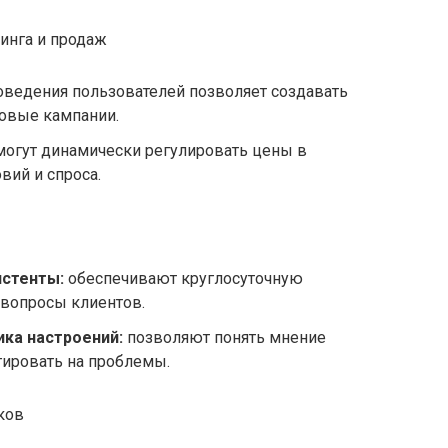
вий и спроса.
истенты:
обеспечивают круглосуточную
 вопросы клиентов.
ика настроений:
позволяют понять мнение
гировать на проблемы.
ков
ользуют для выявления подозрительных
ем и оценки кредитных рисков.
томатический мониторинг помогает
угрозы.