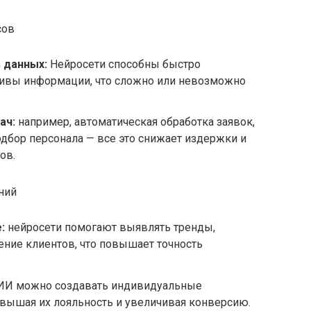
ач:
например, автоматическая обработка заявок,
одбор персонала — все это снижает издержки и
ов.
ний
:
нейросети помогают выявлять тренды,
ение клиентов, что повышает точность
ИИ можно создавать индивидуальные
овышая их лояльность и увеличивая конверсию.
инга и продаж
оведения пользователей позволяет создавать
овые кампании.
могут динамически регулировать цены в