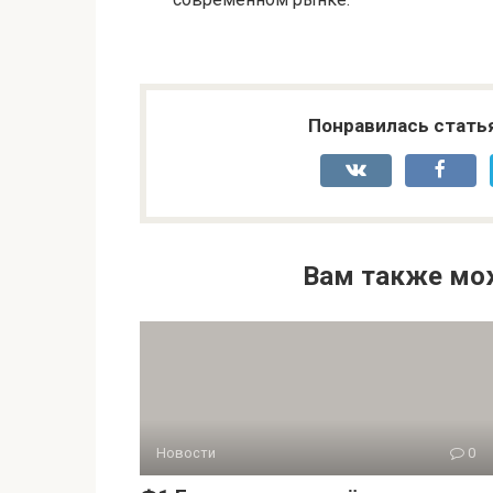
Вам также мо
Новости
0
Ф1 Групп: ваш партнёр по
автоматизации малого и среднег
бизнеса на платформе СБИС
Для малого и среднего бизнеса автоматизация
процессов перестала быть опцией — сегодня это
необходимое