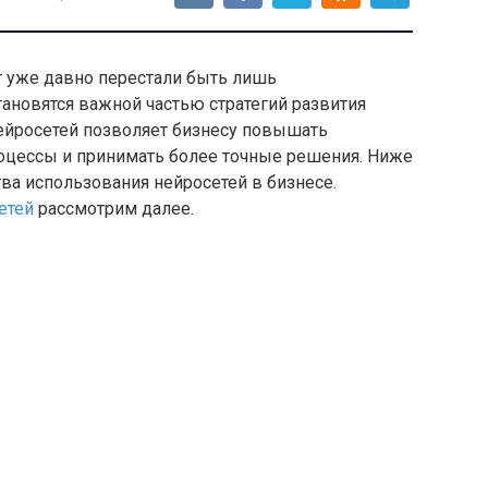
т уже давно перестали быть лишь
ановятся важной частью стратегий развития
ейросетей позволяет бизнесу повышать
оцессы и принимать более точные решения. Ниже
а использования нейросетей в бизнесе.
етей
рассмотрим далее.
сов
 данных:
Нейросети способны быстро
ивы информации, что сложно или невозможно