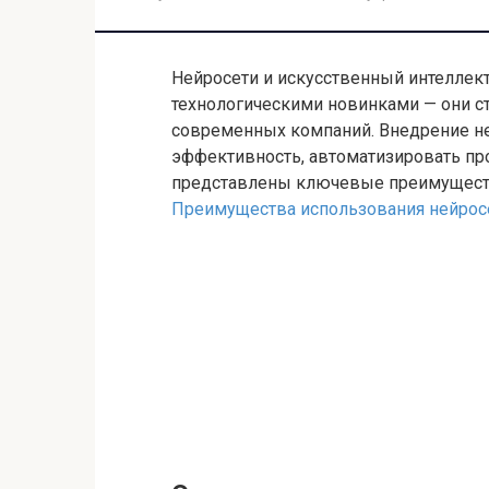
Нейросети и искусственный интеллек
технологическими новинками — они ст
современных компаний. Внедрение н
эффективность, автоматизировать пр
представлены ключевые преимуществ
Преимущества использования нейрос
Основные плюсы
1. Автоматизация и ускорение процес
Обработка больших объемов
анализировать огромные масс
сделать вручную.