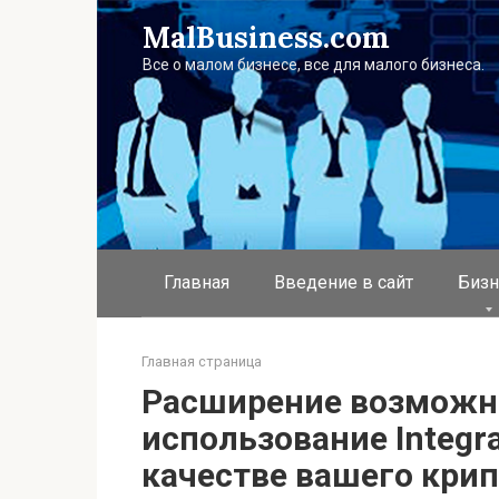
Перейти
MalBusiness.com
к
контенту
Все о малом бизнесе, все для малого бизнеса.
Главная
Введение в сайт
Бизн
Главная страница
Расширение возможно
использование Integr
качестве вашего кри