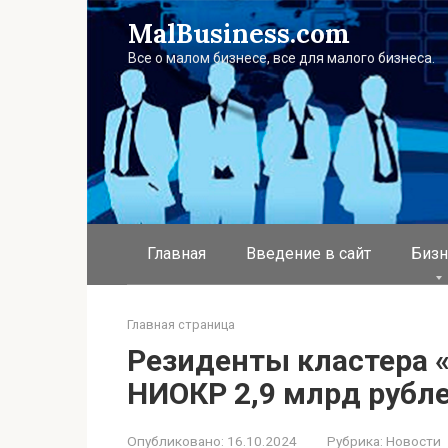
Перейти
MalBusiness.com
к
контенту
Все о малом бизнесе, все для малого бизнеса.
Главная
Введение в сайт
Бизн
Главная страница
Резиденты кластера 
НИОКР 2,9 млрд рублей
Опубликовано:
16.10.2024
Рубрика:
Новости