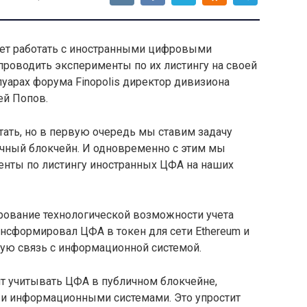
рует работать с иностранными цифровыми
проводить эксперименты по их листингу на своей
луарах форума Finopolis директор дивизиона
ей Попов.
ать, но в первую очередь мы ставим задачу
ичный блокчейн. И одновременно с этим мы
менты по листингу иностранных ЦФА на наших
рование технологической возможности учета
нсформировал ЦФА в токен для сети Ethereum и
вую связь с информационной системой.
т учитывать ЦФА в публичном блокчейне,
 и информационными системами. Это упростит