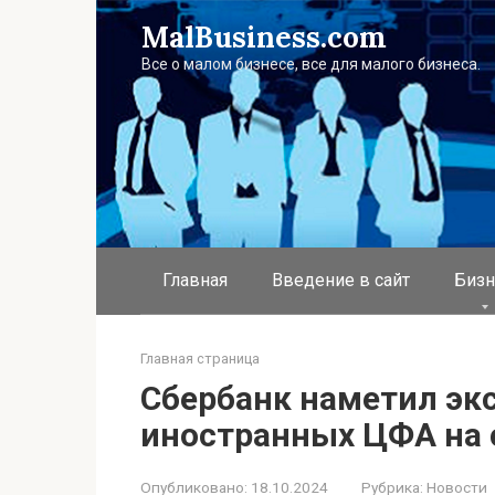
Перейти
MalBusiness.com
к
контенту
Все о малом бизнесе, все для малого бизнеса.
Главная
Введение в сайт
Бизн
Главная страница
Сбербанк наметил эк
иностранных ЦФА на 
Опубликовано:
18.10.2024
Рубрика:
Новости