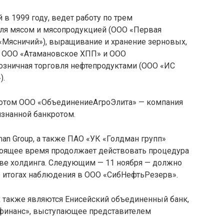
 в 1999 году, ведет работу по трем
вля мясом и мясопродукцией (ООО «Первая
«Мясничий»), выращивание и хранение зерновых,
, ООО «Атамановское ХПП» и ООО
озничная торговля нефтепродуктами (ООО «ИС
).
нкротом ООО «ОбъединениеАгроЭлита» — компания
изнанной банкротом.
an Group, а также ПАО «УК «Голдман групп»
стоящее время продолжает действовать процедура
тве холдинга. Следующим — 11 ноября — должно
б итогах наблюдения в ООО «СибНефтьРезерв».
х также являются Енисейский объединенный банк,
 финанс», выступающее представителем