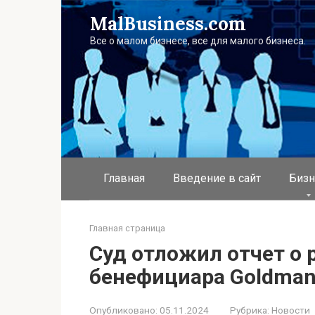
Перейти
MalBusiness.com
к
контенту
Все о малом бизнесе, все для малого бизнеса.
Главная
Введение в сайт
Бизн
Главная страница
Суд отложил отчет о 
бенефициара Goldman 
Опубликовано:
05.11.2024
Рубрика:
Новости