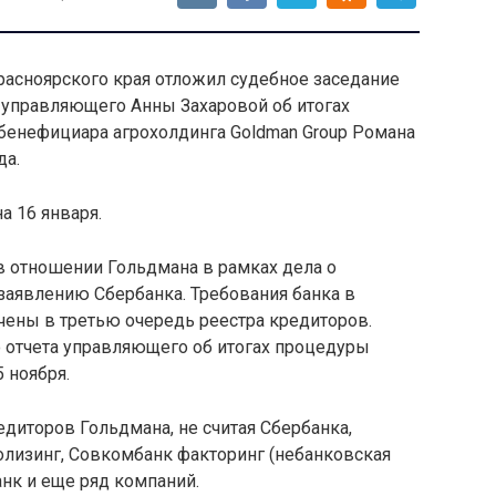
расноярского края отложил судебное заседание
 управляющего Анны Захаровой об итогах
бенефициара агрохолдинга Goldman Group Романа
да.
а 16 января.
в отношении Гольдмана в рамках дела о
заявлению Сбербанка. Требования банка в
чены в третью очередь реестра кредиторов.
 отчета управляющего об итогах процедуры
 ноября.
едиторов Гольдмана, не считая Сбербанка,
ролизинг, Совкомбанк факторинг (небанковская
нк и еще ряд компаний.