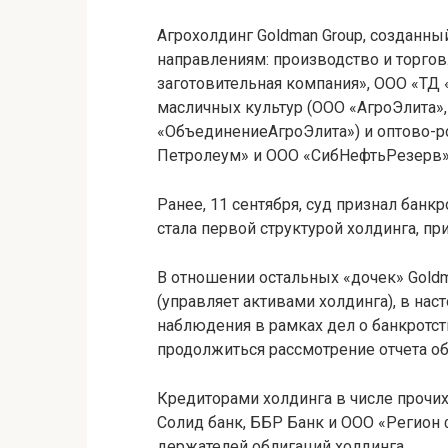
Агрохолдинг Goldman Group, созданный
направлениям: производство и торго
заготовительная компания», ООО «ТД 
масличных культур (ООО «АгроЭлита»
«ОбъединениеАгроЭлита») и оптово-р
Петролеум» и ООО «СибНефтьРезерв»
Ранее, 11 сентября, суд признал ба
стала первой структурой холдинга, пр
В отношении остальных «дочек» Goldm
(управляет активами холдинга), в на
наблюдения в рамках дел о банкротс
продолжиться рассмотрение отчета о
Кредиторами холдинга в числе прочи
Солид банк, ББР Банк и ООО «Регион
держателей облигаций холдинга.