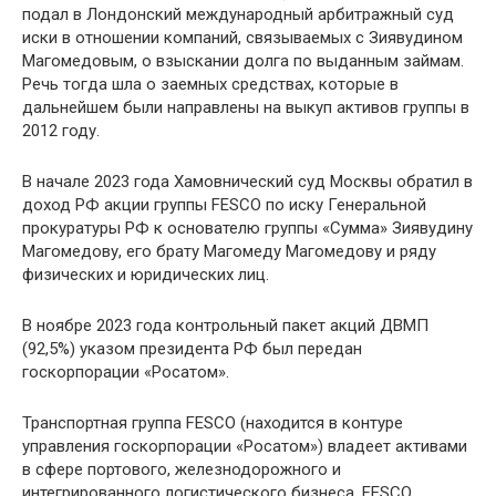
подал в Лондонский международный арбитражный суд
иски в отношении компаний, связываемых с Зиявудином
Магомедовым, о взыскании долга по выданным займам.
Речь тогда шла о заемных средствах, которые в
дальнейшем были направлены на выкуп активов группы в
2012 году.
В начале 2023 года Хамовнический суд Москвы обратил в
доход РФ акции группы FESCO по иску Генеральной
прокуратуры РФ к основателю группы «Сумма» Зиявудину
Магомедову, его брату Магомеду Магомедову и ряду
физических и юридических лиц.
В ноябре 2023 года контрольный пакет акций ДВМП
(92,5%) указом президента РФ был передан
госкорпорации «Росатом».
Транспортная группа FESCO (находится в контуре
управления госкорпорации «Росатом») владеет активами
в сфере портового, железнодорожного и
интегрированного логистического бизнеса. FESCO