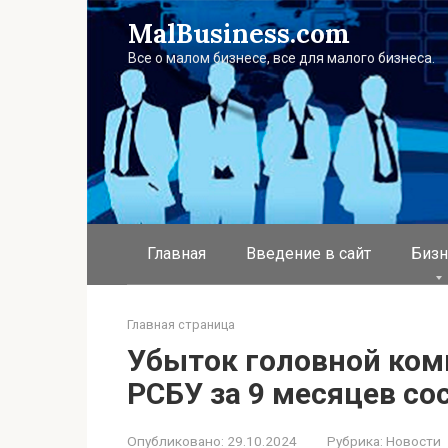
Перейти
MalBusiness.com
к
контенту
Все о малом бизнесе, все для малого бизнеса.
Главная
Введение в сайт
Бизн
Главная страница
Убыток головной ком
РСБУ за 9 месяцев со
Опубликовано:
29.10.2024
Рубрика:
Новости