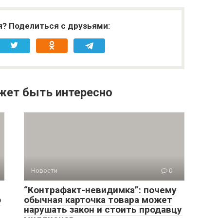
я? Поделиться с друзьями:
жет быть интересно
Новости
0
“Контрафакт-невидимка”: почему
о
обычная карточка товара может
нарушать закон и стоить продавцу