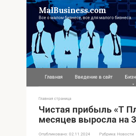
Перейти
MalBusiness.com
к
контенту
Все о малом бизнесе, все для малого бизнеса.
Главная
Введение в сайт
Бизн
Главная страница
Чистая прибыль «Т Пл
месяцев выросла на 
Опубликовано:
02.11.2024
Рубрика:
Новости