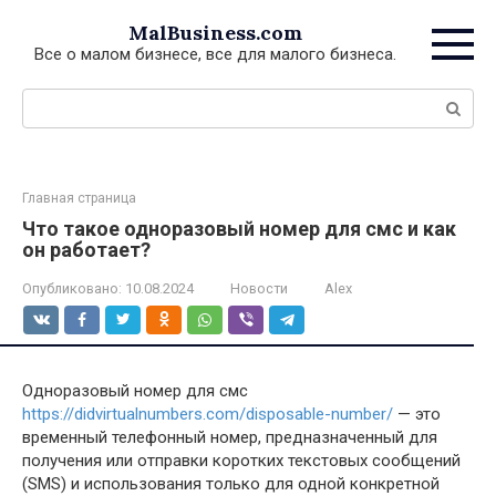
Перейти
MalBusiness.com
к
Все о малом бизнесе, все для малого бизнеса.
контенту
Поиск:
Главная страница
Что такое одноразовый номер для смс и как
он работает?
Опубликовано:
10.08.2024
Новости
Alex
Одноразовый номер для смс
https://didvirtualnumbers.com/disposable-number/
— это
временный телефонный номер, предназначенный для
получения или отправки коротких текстовых сообщений
(SMS) и использования только для одной конкретной