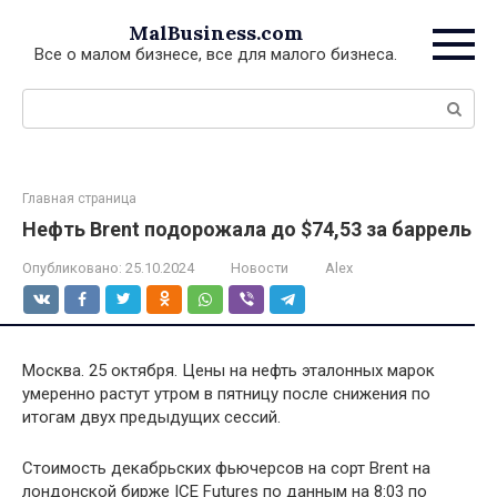
Перейти
MalBusiness.com
к
Все о малом бизнесе, все для малого бизнеса.
контенту
Поиск:
Главная страница
Нефть Brent подорожала до $74,53 за баррель
Опубликовано:
25.10.2024
Новости
Alex
Москва. 25 октября. Цены на нефть эталонных марок
умеренно растут утром в пятницу после снижения по
итогам двух предыдущих сессий.
Стоимость декабрьских фьючерсов на сорт Brent на
лондонской бирже ICE Futures по данным на 8:03 по