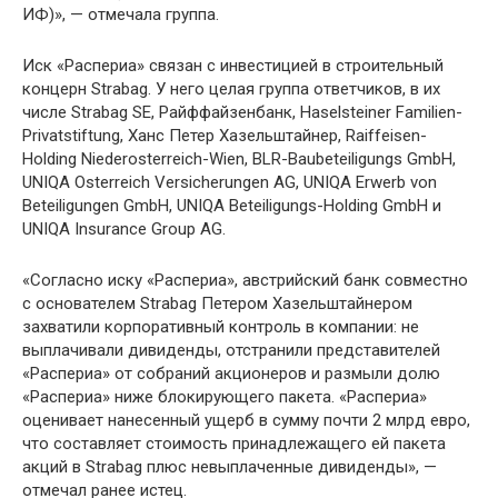
ИФ)», — отмечала группа.
Иск «Распериа» связан с инвестицией в строительный
концерн Strabag. У него целая группа ответчиков, в их
числе Strabag SE, Райффайзенбанк, Haselsteiner Familien-
Privatstiftung, Ханс Петер Хазельштайнер, Raiffeisen-
Holding Niederosterreich-Wien, BLR-Baubeteiligungs GmbH,
UNIQA Osterreich Versicherungen AG, UNIQA Erwerb von
Beteiligungen GmbH, UNIQA Beteiligungs-Holding GmbH и
UNIQA Insurance Group AG.
«Согласно иску «Распериа», австрийский банк совместно
с основателем Strabag Петером Хазельштайнером
захватили корпоративный контроль в компании: не
выплачивали дивиденды, отстранили представителей
«Распериа» от собраний акционеров и размыли долю
«Распериа» ниже блокирующего пакета. «Распериа»
оценивает нанесенный ущерб в сумму почти 2 млрд евро,
что составляет стоимость принадлежащего ей пакета
акций в Strabag плюс невыплаченные дивиденды», —
отмечал ранее истец.