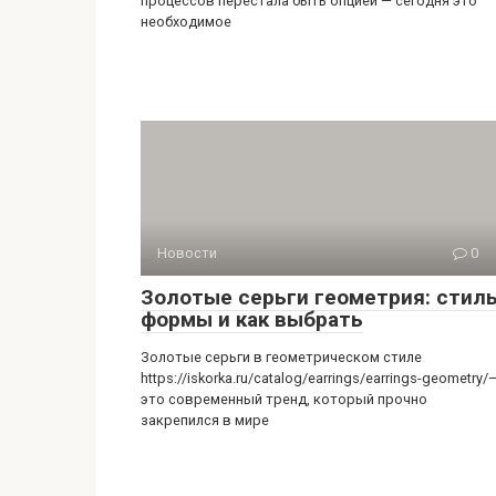
процессов перестала быть опцией — сегодня это
необходимое
Новости
0
Золотые серьги геометрия: стиль
формы и как выбрать
Золотые серьги в геометрическом стиле
https://iskorka.ru/catalog/earrings/earrings-geometry/
это современный тренд, который прочно
закрепился в мире