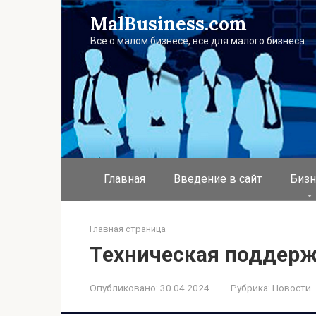
Перейти
MalBusiness.com
к
контенту
Все о малом бизнесе, все для малого бизнеса.
Главная
Введение в сайт
Бизн
Главная страница
Техническая поддерж
Опубликовано:
30.04.2024
Рубрика:
Новости