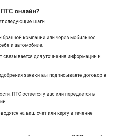
ст связывается для уточнения информации и
 одобрения заявки вы подписываете договор в
ости, ПТС остается у вас или передается в
ии.
еводятся на ваш счет или карту в течение
ении займа под залог ПТС онлайн
тацию сервиса
: выбирайте проверенные
и.
но изучайте проценты, комиссии и условия