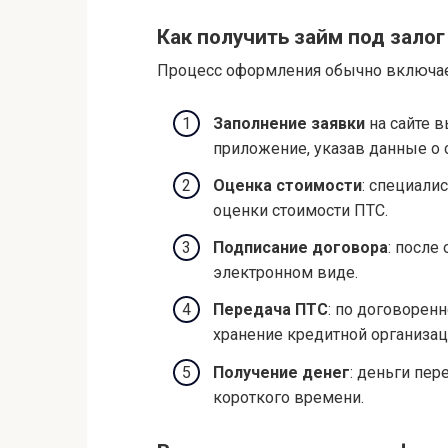
Оценка стоимости
: специали
оценки стоимости ПТС.
Подписание договора
: после
электронном виде.
Передача ПТС
: по договоренн
хранение кредитной организац
Получение денег
: деньги пер
короткого времени.
Важные моменты при оформл
Проверяйте лицензии и репу
компании с хорошими отзывам
Условия договора
: вниматель
погашения.