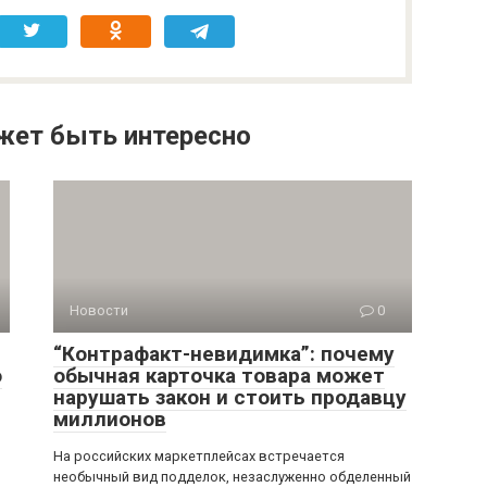
Новости
0
“Контрафакт-невидимка”: почему
о
обычная карточка товара может
нарушать закон и стоить продавцу
миллионов
На российских маркетплейсах встречается
необычный вид подделок, незаслуженно обделенный
вниманием. На самом товаре нет