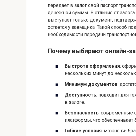
Почему выбирают онлайн-за
Быстрота оформления
: офор
нескольких минут до нескольк
Минимум документов
: достат
Доступность
: подходит для т
в залоге.
Безопасность
: современные
платформы, что обеспечивает 
Гибкие условия
: можно выбра
Как получить займ под зало
Процесс оформления обычно включа
Заполнение заявки
на сайте 
приложение, указав данные о 