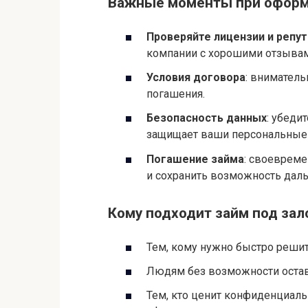
Безопасность данных
: убеди
защищает ваши персональные
Погашение займа
: своевреме
и сохранить возможность дал
Кому подходит займ под зал
Тем, кому нужно быстро реши
Людям без возможности остав
Тем, кто ценит конфиденциаль
офиса.
Владельцам автомобилей, у кот
другом месте или не пригоден 
Итог