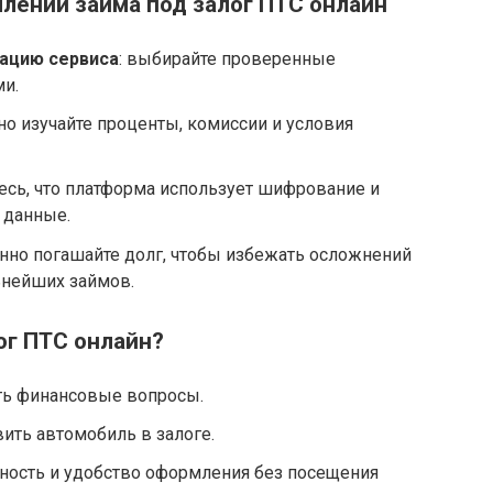
тесь, что платформа использует шифрование и
 данные.
нно погашайте долг, чтобы избежать осложнений
ьнейших займов.
ог ПТС онлайн?
ть финансовые вопросы.
ить автомобиль в залоге.
ность и удобство оформления без посещения
орых есть ПТС, но сам транспорт находится в
для залога.