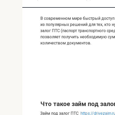
В современном мире быстрый доступ
из популярных решений для тех, кто н
залог ПТС (паспорт транспортного сре
позволяет получить необходимую сум
количеством документов.
Что такое займ под зало
Займ под залог ПТС
https://drivezaim.r
передает в залог свой паспорт трансп
денежной суммы. В отличие от залога 
выступает только документ, подтвер
остается у заемщика. Такой способ по
необходимости передачи транспортног