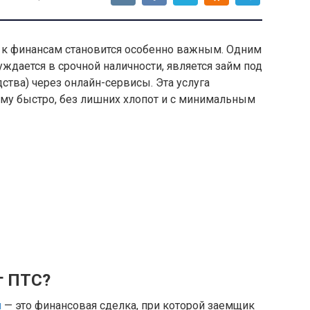
 к финансам становится особенно важным. Одним
уждается в срочной наличности, является займ под
дства) через онлайн-сервисы. Эта услуга
му быстро, без лишних хлопот и с минимальным
г ПТС?
u
— это финансовая сделка, при которой заемщик
ортного средства (ПТС) в обмен на получение
автомобиля, в этом случае в качестве залога
ждающий право собственности, а сам автомобиль
зволяет быстро получить деньги без
о средства в собственность кредитору.