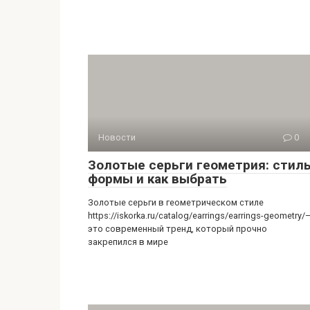
Новости
0
Золотые серьги геометрия: стиль
формы и как выбрать
Золотые серьги в геометрическом стиле
https://iskorka.ru/catalog/earrings/earrings-geometry/
это современный тренд, который прочно
закрепился в мире
Новости
0
Как художнику найти покупателя 