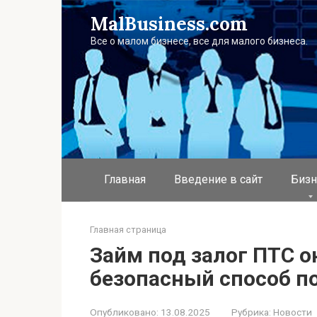
Перейти
MalBusiness.com
к
контенту
Все о малом бизнесе, все для малого бизнеса.
Главная
Введение в сайт
Бизн
Главная страница
Займ под залог ПТС 
безопасный способ п
Опубликовано:
13.08.2025
Рубрика:
Новости