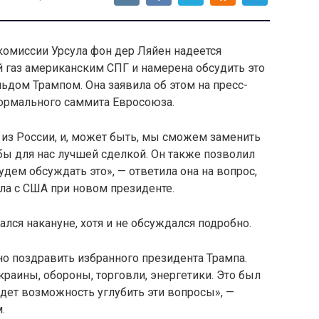
комиссии Урсула фон дер Ляйен надеется
 газ американским СПГ и намерена обсудить это
дом Трампом. Она заявила об этом на пресс-
ормального саммита Евросоюза.
м из России, и, может быть, мы сможем заменить
бы для нас лучшей сделкой. Он также позволил
дем обсуждать это», — ответила она на вопрос,
ела с США при новом президенте.
ался накануне, хотя и не обсуждался подробно.
о поздравить избранного президента Трампа.
краины, обороны, торговли, энергетики. Это был
будет возможность углубить эти вопросы», —
.