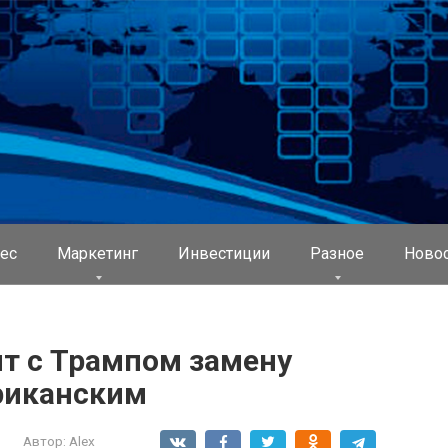
ес
Маркетинг
Инвестиции
Разное
Ново
ит с Трампом замену
риканским
Автор:
Alex