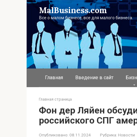
Перейти
MalBusiness.com
к
контенту
Все о малом бизнесе, все для малого бизнеса.
Главная
Введение в сайт
Бизн
Главная страница
Фон дер Ляйен обсуд
российского СПГ аме
Опубликовано:
08.11.2024
Рубрика:
Новости