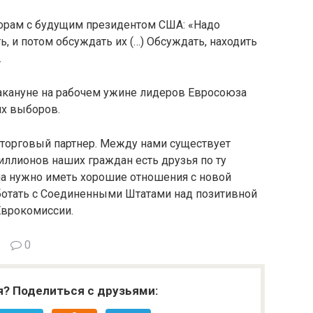
ворам с будущим президентом США: «Надо
ь, и потом обсуждать их (…) Обсуждать, находить
.
накануне на рабочем ужине лидеров Евросоюза
их выборов.
торговый партнер. Между нами существует
миллионов наших граждан есть друзья по ту
ала нужно иметь хорошие отношения с новой
отать с Соединенными Штатами над позитивной
Еврокомиссии.
0
я? Поделиться с друзьями: