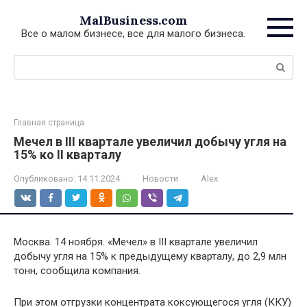
Перейти
MalBusiness.com
к
Все о малом бизнесе, все для малого бизнеса.
контенту
Поиск:
Главная страница
Мечел в III квартале увеличил добычу угля на
15% ко II кварталу
Опубликовано:
14.11.2024
Новости
Alex
Москва. 14 ноября. «Мечел» в III квартале увеличил
добычу угля на 15% к предыдущему кварталу, до 2,9 млн
тонн, сообщила компания.
При этом отгрузки концентрата коксующегося угля (ККУ)