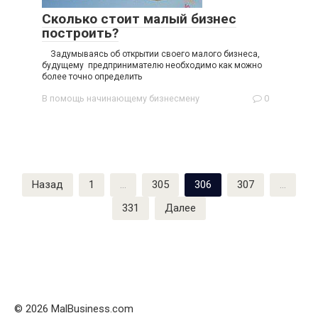
Сколько стоит малый бизнес
построить?
Задумываясь об открытии своего малого бизнеса,
будущему предпринимателю необходимо как можно
более точно определить
В помощь начинающему бизнесмену
0
Пагинация
Назад
1
…
305
306
307
…
записей
331
Далее
© 2026 MalBusiness.com