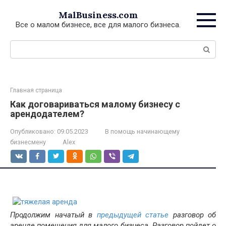
Перейти
MalBusiness.com
к
Все о малом бизнесе, все для малого бизнеса.
контенту
Поиск:
Главная страница
Как договариваться малому бизнесу с
арендодателем?
Опубликовано:
09.05.2023
В помощь начинающему
бизнесмену
Alex
Продолжим начатый в
предыдущей статье
разговор об
аренде помещения для малого бизнеса. Разговор пойдет о