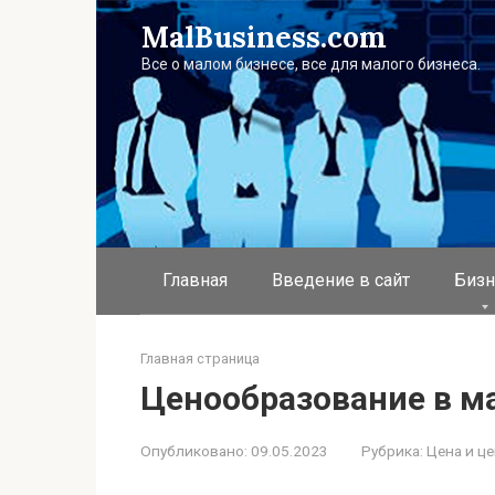
Перейти
MalBusiness.com
к
контенту
Все о малом бизнесе, все для малого бизнеса.
Главная
Введение в сайт
Бизн
Главная страница
Ценообразование в м
Опубликовано:
09.05.2023
Рубрика:
Цена и ц