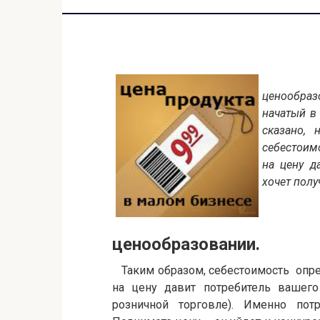
ценообра
начатый 
сказано,
себестоимо
на цену д
хочет полу
Гр
ценообразовании.
Таким образом, себестоимость опре
на цену давит потребитель вашего 
розничной торговле). Именно по