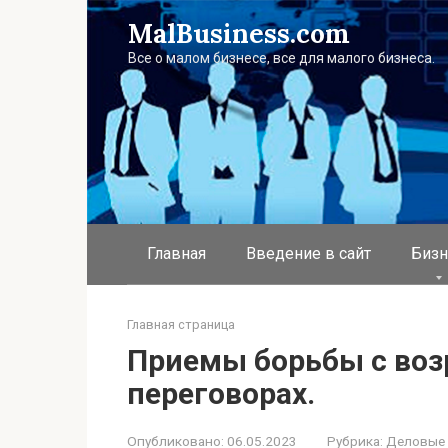
Перейти
MalBusiness.com
к
контенту
Все о малом бизнесе, все для малого бизнеса.
Главная
Введение в сайт
Бизн
Главная страница
Приемы борьбы с во
переговорах.
Опубликовано:
06.05.2023
Рубрика:
Деловые 