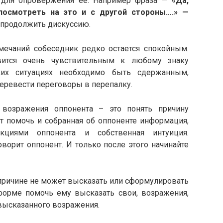
ти для опровержения ее. Например фраза —
«Да,
посмотреть на это и с другой стороны….» —
и продолжить дискуссию.
аний собеседник редко остается спокойным.
вится очень чувствительным к любому знаку
ких ситуациях необходимо быть сдержанным,
перевести переговоры в перепалку.
ражения оппонента – это понять причину
т помочь и собранная об оппоненте информация,
циями оппонента и собственная интуиция.
оворит оппонент. И только после этого начинайте
причине не может высказать или сформулировать
орме помочь ему высказать свои, возражения,
высказанного возражения.