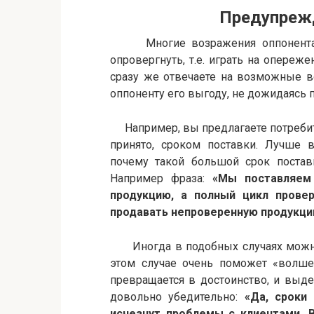
Предупреждение
Многие возражения оппонента м
опровергнуть, т.е. играть на опере
сразу же отвечаете на возможные в
оппоненту его выгоду, не дожидаясь 
Например, вы предлагаете потребит
принято, сроком поставки. Лучше в
почему такой большой срок поставк
Например фраза:
«Мы поставляем
продукцию, а полный цикл прове
продавать непроверенную продукци
Иногда в подобных случаях можно
этом случае очень поможет «волш
превращается в достоинство, и выде
довольно убедительно:
«Да, сроки
исчезнут проблемы с клиентами. 