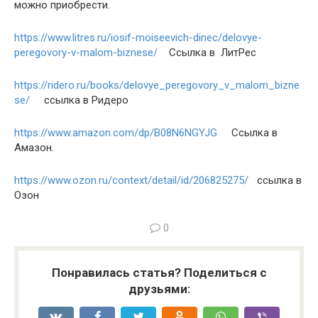
можно приобрести.
https://www.litres.ru/iosif-moiseevich-dinec/delovye-
peregovory-v-malom-biznese/
Ссылка в ЛитРес
https://ridero.ru/books/delovye_peregovory_v_malom_bizne
se/
ссылка в Ридеро
https://www.amazon.com/dp/B08N6NGYJG
Ссылка в
Амазон.
https://www.ozon.ru/context/detail/id/206825275/
ссылка в
Озон
0
Понравилась статья? Поделиться с
друзьями: